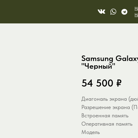
Напишите нам в V
Напишите в Telegr
Samsung Galaxy
"Черный"
54 500
₽
Диагональ экрана (дю
Разрешение экрана (П
Встроенная память
Оперативная память
le Watch
PlayStation
Dyson
Модель