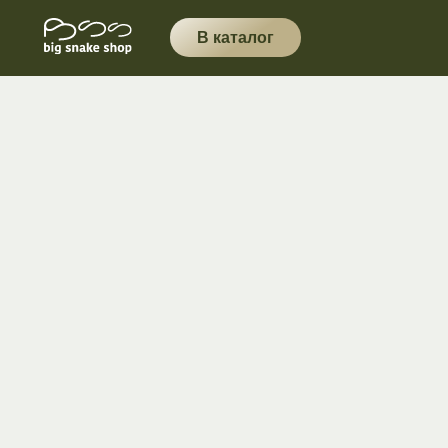
В каталог
iPhone
AirPods
App