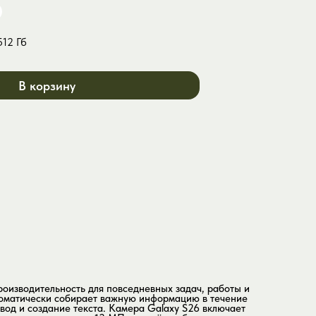
Galaxy S25
HT01
Galaxy S25 Plus
S05
512 Гб
Galaxy S25 Ultra
ic HD07
Galaxy S26
В корзину
Galaxy S26 Plus
Galaxy S26 Ultra
ть для повседневных задач, работы и
бирает важную информацию в течение
текста. Камера Galaxy S26 включает
еру 12 МП для съёмки больших сцен и
ность отвечает новый процессор Exynos
и плавный игровой процесс. Смартфон
овым покрытием. Компактный корпус