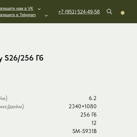
K
+7 (951) 524-49-58
am
 S26/256 Гб
йм)
6.2
икс/дюйм)
2340×1080
256 Гб
12
Samsung
SM-S931B