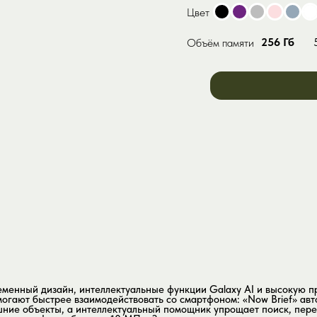
Sony PlayStation 5
Цвет
 SE
Airstrait 
Digital Edition
 10
Airwrap H
Sony PlayStation 5
256 Гб
Объём памяти
 9
Superson
Slim
дизайн, интеллектуальные функции Galaxy AI и высокую производительнос
быстрее взаимодействовать со смартфоном: «Now Brief» автоматически со
ъекты, а интеллектуальный помощник упрощает поиск, перевод и создание 
ефото объектив 10 МП с 3-кратным оптическим зумом и ультраширокую кам
енные селфи и видеозвонки даже при слабом освещении. За производитель
на, который обеспечивает быструю работу системы, поддержку ИИ-функций 
той обновления 120 Гц, защитой Gorilla Armor 2 и улучшенным антиблик
26 удобным и лёгким устройством для ежедневного использования.