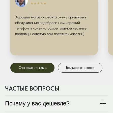
Dyson
Контакты
★★★★★
Аксессуары
Политика обработки
персональных
данных
Хороший магазин,ребята очень приятные в
обслуживание,подобрали нам хороший
телефон и конечно самое главное честные
продавцы советую вам посетить магазин)
Актуальные модели
iPhone 16 Pro
iPhone 17 Pro Max
iPhone 17 Pro
iPhone 16 Plus
iPhone 16 e
iPhone 16
iPhone 17 Plus
iPhone 17e
iPhone 17
iPhone 16 Pro Max
ЧАСТЫЕ ВОПРОСЫ
Почему у вас дешевле?