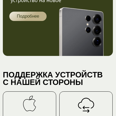
приложений
от 500 ₽
от 700 ₽
Оставить отзыв
Больше отзывов
iPhone
AirPods
Apple Watc