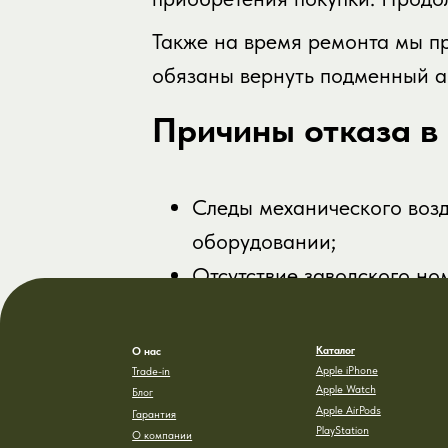
iPhone 17 e
Также на время ремонта мы п
обязаны вернуть подменный а
Причины отказа в
Следы механического возд
оборудовании;
Каталог
Актуа
О нас
Отсутствие заводского но
Apple iPhone
Trade-in
iPhone
Apple Watch
iPhone
Блог
Apple AirPods
iPhone
Гарантия
PlayStation
iPhone
О компании
Dyson
iPhone
Контакты
Аксессуары
Политика обработки
персональных
данных