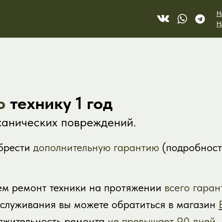
Напишите нам в V
Напишите в Telegr
le Watch
PlayStation
Dyson
ю
технику 1 год
Sony PlayStation 5
 SE
Airstrait 
Digital Edition
 10
Airwrap H
еханических повреждений
.
Sony PlayStation 5
 9
Superson
Slim
брести
дополнительную гарантию
(подробности
ем ремонт техники на протяжении
всего гаран
бслуживания вы можете обратиться в магазин
лжительность ремонта
не превышает 90 дней
.