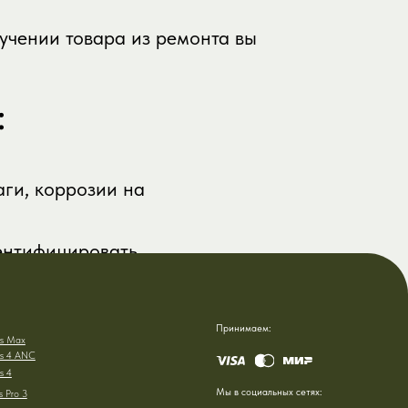
учении товара из ремонта вы
:
аги, коррозии на
ентифицировать.
Принимаем:
Мы в социальных сетях: