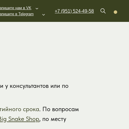
K
+7 (951) 524-49-58
am
Samsung
Galaxy S25
HT01
Galaxy S25 Plus
S05
Galaxy S25 Ultra
ic HD07
Galaxy S26
 у консультантов или по
Galaxy S26 Plus
Galaxy S26 Ultra
тийного срока
. По вопросам
Big Snake Shop
, по месту